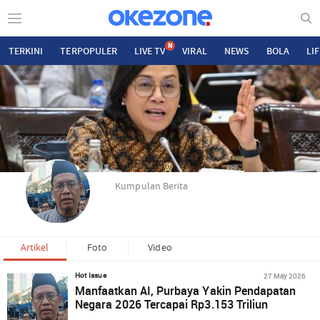
N
TERKINI
TERPOPULER
LIVE TV
VIRAL
NEWS
BOLA
LI
Kumpulan Berita
Artikel
Foto
Video
27 May 2026
Hot Issue
Manfaatkan AI, Purbaya Yakin Pendapatan
Negara 2026 Tercapai Rp3.153 Triliun