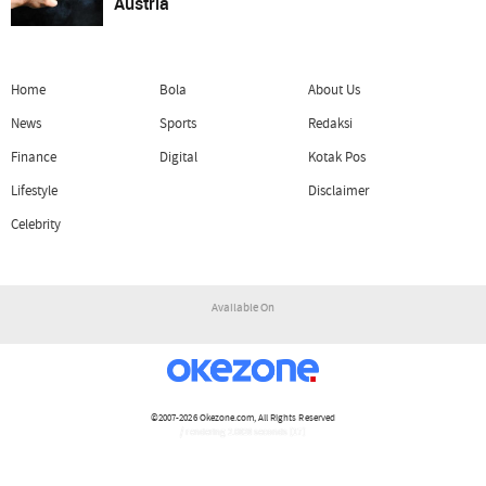
Austria
Home
Bola
About Us
News
Sports
Redaksi
Finance
Digital
Kotak Pos
Lifestyle
Disclaimer
Celebrity
Available On
©2007-2026
Okezone.com
, All Rights Reserved
/ rendering 2.0828 seconds [17]