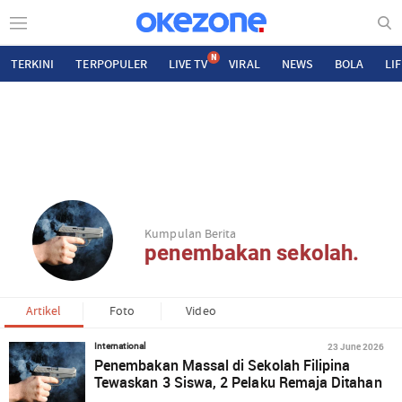
N
TERKINI
TERPOPULER
LIVE TV
VIRAL
NEWS
BOLA
LI
Kumpulan Berita
penembakan sekolah.
Artikel
Foto
Video
23 June 2026
International
Penembakan Massal di Sekolah Filipina
Tewaskan 3 Siswa, 2 Pelaku Remaja Ditahan