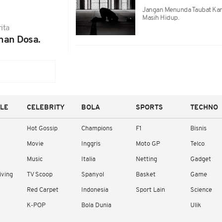
Jangan Menunda Taubat Kare
Masih Hidup.
ita
an Dosa.
YLE
CELEBRITY
BOLA
SPORTS
TECHNO
Hot Gossip
Champions
F1
Bisnis
Movie
Inggris
Moto GP
Telco
Music
Italia
Netting
Gadget
iving
TV Scoop
Spanyol
Basket
Game
Red Carpet
Indonesia
Sport Lain
Science
K-POP
Bola Dunia
Ulik