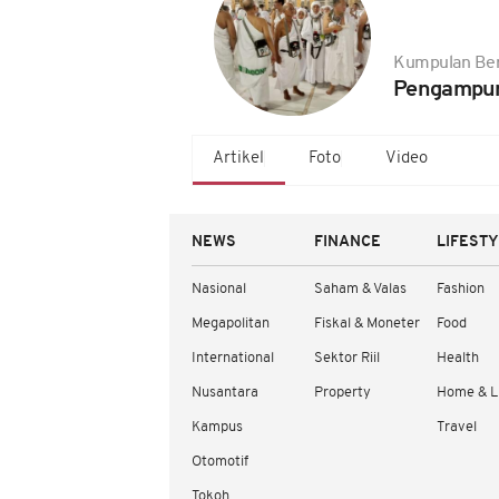
Kumpulan Ber
Pengampun
Artikel
Foto
Video
NEWS
FINANCE
LIFEST
Nasional
Saham & Valas
Fashion
Megapolitan
Fiskal & Moneter
Food
International
Sektor Riil
Health
Nusantara
Property
Home & L
Kampus
Travel
Otomotif
Tokoh