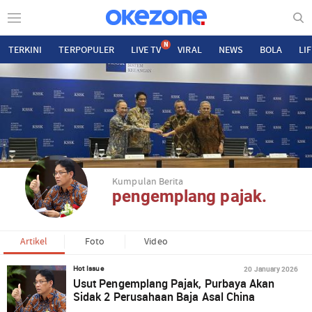
N
TERKINI
TERPOPULER
LIVE TV
VIRAL
NEWS
BOLA
LI
Kumpulan Berita
pengemplang pajak.
Artikel
Foto
Video
20 January 2026
Hot Issue
Usut Pengemplang Pajak, Purbaya Akan
Sidak 2 Perusahaan Baja Asal China