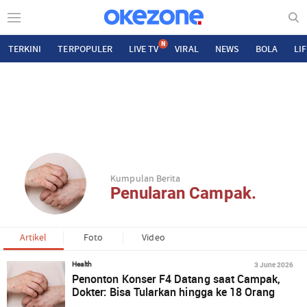
N
TERKINI
TERPOPULER
LIVE TV
VIRAL
NEWS
BOLA
LI
Kumpulan Berita
Penularan Campak.
Artikel
Foto
Video
3 June 2026
Health
Penonton Konser F4 Datang saat Campak,
Dokter: Bisa Tularkan hingga ke 18 Orang