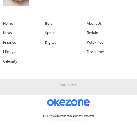
Home
Bola
About Us
News
Sports
Redaksi
Finance
Digital
Kotak Pos
Lifestyle
Disclaimer
Celebrity
Available On
©2007-2026
Okezone.com
, All Rights Reserved
/ rendering 2.0820 seconds [17]