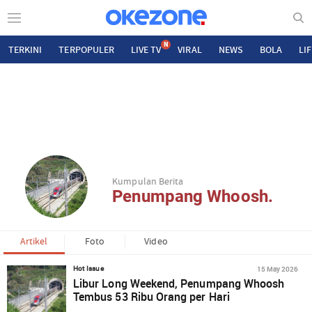
N
TERKINI
TERPOPULER
LIVE TV
VIRAL
NEWS
BOLA
LI
Kumpulan Berita
Penumpang Whoosh.
Artikel
Foto
Video
15 May 2026
Hot Issue
Libur Long Weekend, Penumpang Whoosh
Tembus 53 Ribu Orang per Hari