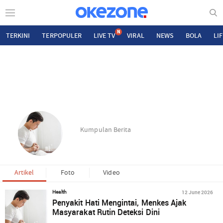
N
TERKINI
TERPOPULER
LIVE TV
VIRAL
NEWS
BOLA
LI
Kumpulan Berita
Artikel
Foto
Video
12 June 2026
Health
Penyakit Hati Mengintai, Menkes Ajak
Masyarakat Rutin Deteksi Dini