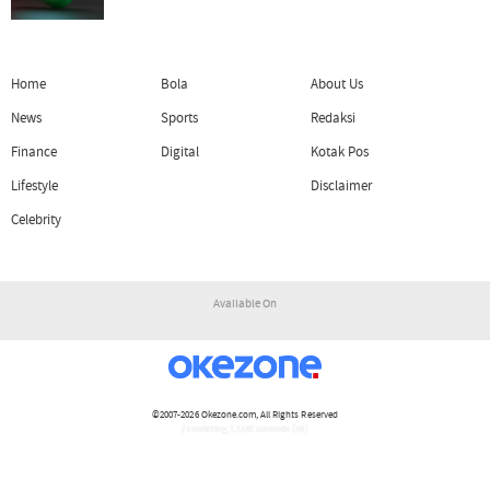
Home
Bola
About Us
News
Sports
Redaksi
Finance
Digital
Kotak Pos
Lifestyle
Disclaimer
Celebrity
Available On
©2007-2026
Okezone.com
, All Rights Reserved
/ rendering 1.1180 seconds [16]