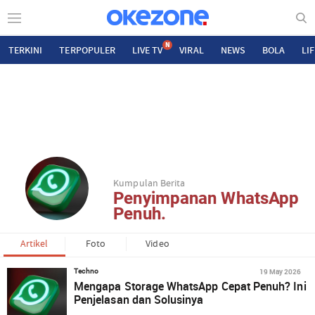
N
TERKINI
TERPOPULER
LIVE TV
VIRAL
NEWS
BOLA
LI
Kumpulan Berita
Penyimpanan WhatsApp
Penuh.
Artikel
Foto
Video
19 May 2026
Techno
Mengapa Storage WhatsApp Cepat Penuh? Ini
Penjelasan dan Solusinya