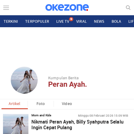
N
TERKINI
TERPOPULER
LIVE TV
VIRAL
NEWS
BOLA
LI
Kumpulan Berita
Peran Ayah.
Artikel
Foto
Video
Minggu 08 Februari 2026 15:09 WIB
Mom and Kids
Nikmati Peran Ayah, Billy Syahputra Selalu
Ingin Cepat Pulang