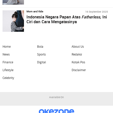
16 September 2025
Mom and Kids
Indonesia Negara Papan Atas
Fatherless
, Ini
Ciri dan Cara Mengatasinya
Home
Bola
About Us
News
Sports
Redaksi
Finance
Digital
Kotak Pos
Lifestyle
Disclaimer
Celebrity
Available On