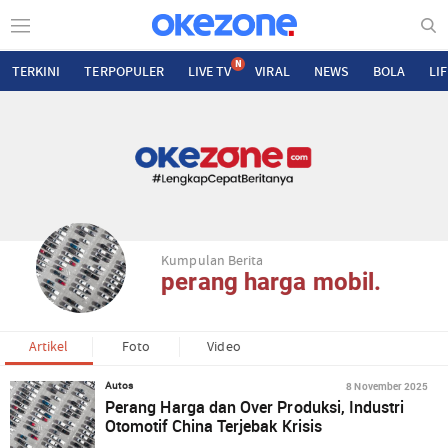
N
TERKINI
TERPOPULER
LIVE TV
VIRAL
NEWS
BOLA
LI
Kumpulan Berita
perang harga mobil.
Artikel
Foto
Video
8 November 2025
Autos
Perang Harga dan Over Produksi, Industri
Otomotif China Terjebak Krisis