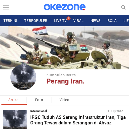
N
TERKINI
TERPOPULER
LIVE TV
VIRAL
NEWS
BOLA
LI
Kumpulan Berita
Perang Iran.
Artikel
Foto
Video
9 July 2026
International
IRGC Tuduh AS Serang Infrastruktur Iran, Tiga
Orang Tewas dalam Serangan di Ahvaz