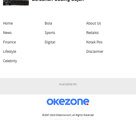
Home
Bola
About Us
News
Sports
Redaksi
Finance
Digital
Kotak Pos
Lifestyle
Disclaimer
Celebrity
Available On
©2007-2026
Okezone.com
, All Rights Reserved
/ rendering 1.1074 seconds [16]