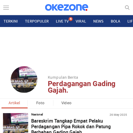
N
TERKINI
TERPOPULER
LIVE TV
VIRAL
NEWS
BOLA
LI
Kumpulan Berita
Perdagangan Gading
Gajah.
Artikel
Foto
Video
26 May 2025
Nasional
Bareskrim Tangkap Empat Pelaku
Perdagangan Pipa Rokok dan Patung
Berbahan Gading Gajah