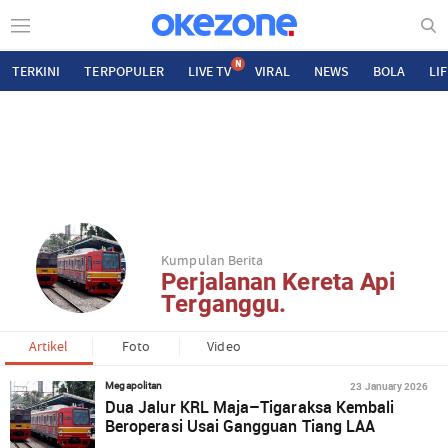
N
TERKINI
TERPOPULER
LIVE TV
VIRAL
NEWS
BOLA
LI
Kumpulan Berita
Perjalanan Kereta Api
Terganggu.
Artikel
Foto
Video
23 January 2026
Megapolitan
Dua Jalur KRL Maja–Tigaraksa Kembali
Beroperasi Usai Gangguan Tiang LAA