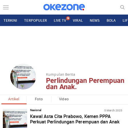
N
TERKINI
TERPOPULER
LIVE TV
VIRAL
NEWS
BOLA
LI
Kumpulan Berita
Perlindungan Perempuan
dan Anak.
Artikel
Foto
Video
5 March 2025
Nasional
Kawal Asta Cita Prabowo, Kemen PPPA
Perkuat Perlindungan Perempuan dan Anak