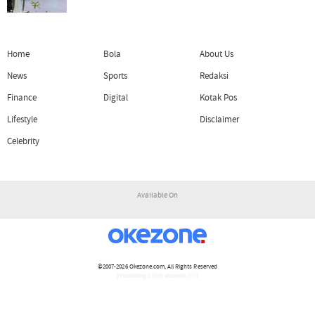
Home
Bola
About Us
News
Sports
Redaksi
Finance
Digital
Kotak Pos
Lifestyle
Disclaimer
Celebrity
Available On
©2007-2026
Okezone.com
, All Rights Reserved
/ rendering 1.1141 seconds [17]