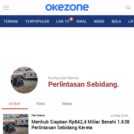
N
TERKINI
TERPOPULER
LIVE TV
VIRAL
NEWS
BOLA
LI
Kumpulan Berita
Perlintasan Sebidang.
Artikel
Foto
Video
22 May 2026
Hot Issue
Menhub Siapkan Rp842,4 Miliar Benahi 1.638
Perlintasan Sebidang Kereta