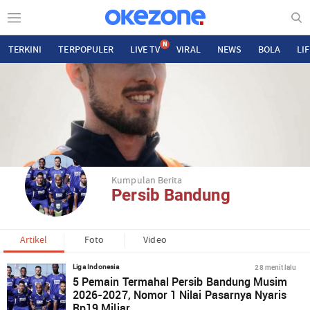
N
TERKINI
TERPOPULER
LIVE TV
VIRAL
NEWS
BOLA
LI
Kumpulan Berita
Persib Bandung
Artikel
Foto
Video
28 menit lalu
Liga Indonesia
5 Pemain Termahal Persib Bandung Musim
2026-2027, Nomor 1 Nilai Pasarnya Nyaris
Rp19 Miliar