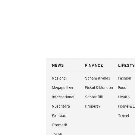
NEWS
FINANCE
LIFEST
Nasional
Saham & Valas
Fashion
Megapolitan
Fiskal & Moneter
Food
International
Sektor Riil
Health
Nusantara
Property
Home & L
Kampus
Travel
Otomotif
Tokoh