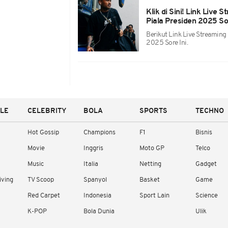
Klik di Sini! Link Live
Piala Presiden 2025 So
Berikut Link Live Streaming
2025 Sore Ini.
YLE
CELEBRITY
BOLA
SPORTS
TECHNO
Hot Gossip
Champions
F1
Bisnis
Movie
Inggris
Moto GP
Telco
Music
Italia
Netting
Gadget
iving
TV Scoop
Spanyol
Basket
Game
Red Carpet
Indonesia
Sport Lain
Science
K-POP
Bola Dunia
Ulik