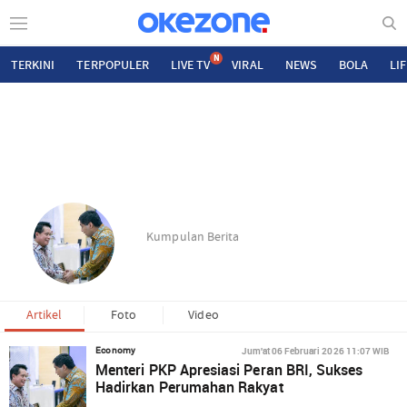
N
TERKINI
TERPOPULER
LIVE TV
VIRAL
NEWS
BOLA
LI
Kumpulan Berita
Artikel
Foto
Video
Jum'at 06 Februari 2026 11:07 WIB
Economy
Menteri PKP Apresiasi Peran BRI, Sukses
Hadirkan Perumahan Rakyat