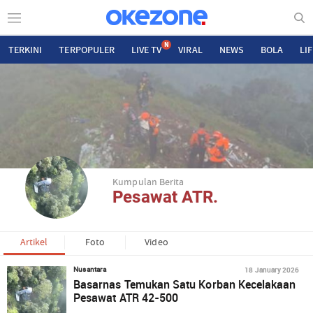
N
TERKINI
TERPOPULER
LIVE TV
VIRAL
NEWS
BOLA
LI
Kumpulan Berita
Pesawat ATR.
Artikel
Foto
Video
18 January 2026
Nusantara
Basarnas Temukan Satu Korban Kecelakaan
Pesawat ATR 42-500