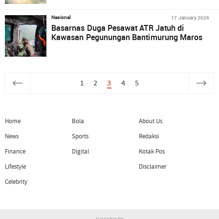
17 January 2026
Nasional
Basarnas Duga Pesawat ATR Jatuh di
Kawasan Pegunungan Bantimurung Maros
1
2
3
4
5
Home
Bola
About Us
News
Sports
Redaksi
Finance
Digital
Kotak Pos
Lifestyle
Disclaimer
Celebrity