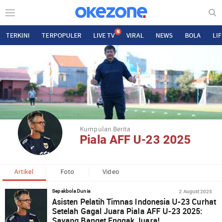
N
TERKINI
TERPOPULER
LIVE TV
VIRAL
NEWS
BOLA
LI
Kumpulan Berita
Piala AFF U-23 2025
Artikel
Foto
Video
2 August 2025
Sepakbola Dunia
Asisten Pelatih Timnas Indonesia U-23 Curhat
Setelah Gagal Juara Piala AFF U-23 2025:
Sayang Banget Enggak Juara!