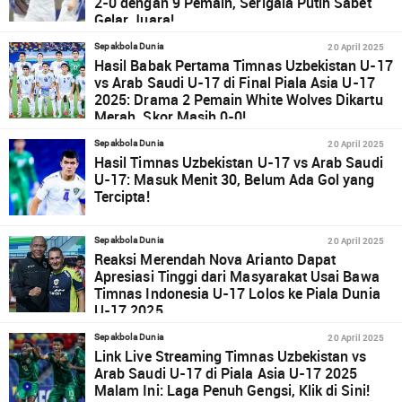
2-0 dengan 9 Pemain, Serigala Putih Sabet
Gelar Juara!
20 April 2025
Sepakbola Dunia
Hasil Babak Pertama Timnas Uzbekistan U-17
vs Arab Saudi U-17 di Final Piala Asia U-17
2025: Drama 2 Pemain White Wolves Dikartu
Merah, Skor Masih 0-0!
20 April 2025
Sepakbola Dunia
Hasil Timnas Uzbekistan U-17 vs Arab Saudi
U-17: Masuk Menit 30, Belum Ada Gol yang
Tercipta!
20 April 2025
Sepakbola Dunia
Reaksi Merendah Nova Arianto Dapat
Apresiasi Tinggi dari Masyarakat Usai Bawa
Timnas Indonesia U-17 Lolos ke Piala Dunia
U-17 2025
20 April 2025
Sepakbola Dunia
Link Live Streaming Timnas Uzbekistan vs
Arab Saudi U-17 di Piala Asia U-17 2025
Malam Ini: Laga Penuh Gengsi, Klik di Sini!