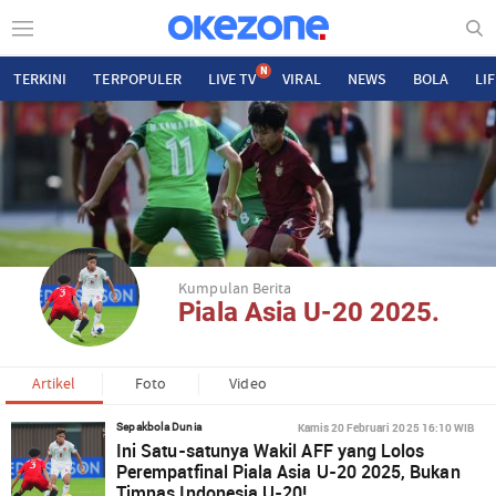
N
TERKINI
TERPOPULER
LIVE TV
VIRAL
NEWS
BOLA
LI
Kumpulan Berita
Piala Asia U-20 2025.
Artikel
Foto
Video
Kamis 20 Februari 2025 16:10 WIB
Sepakbola Dunia
Ini Satu-satunya Wakil AFF yang Lolos
Perempatfinal Piala Asia U-20 2025, Bukan
Timnas Indonesia U-20!