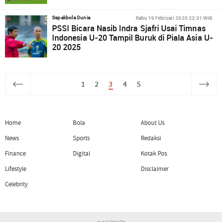
Rabu 19 Februari 2025 22:31 WIB
Sepakbola Dunia
PSSI Bicara Nasib Indra Sjafri Usai Timnas
Indonesia U-20 Tampil Buruk di Piala Asia U-
20 2025
1
2
3
4
5
Home
Bola
About Us
News
Sports
Redaksi
Finance
Digital
Kotak Pos
Lifestyle
Disclaimer
Celebrity