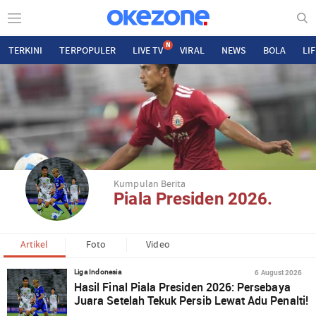
N
TERKINI
TERPOPULER
LIVE TV
VIRAL
NEWS
BOLA
LI
Kumpulan Berita
Piala Presiden 2026.
Artikel
Foto
Video
6 August 2026
Liga Indonesia
Hasil Final Piala Presiden 2026: Persebaya
Juara Setelah Tekuk Persib Lewat Adu Penalti!