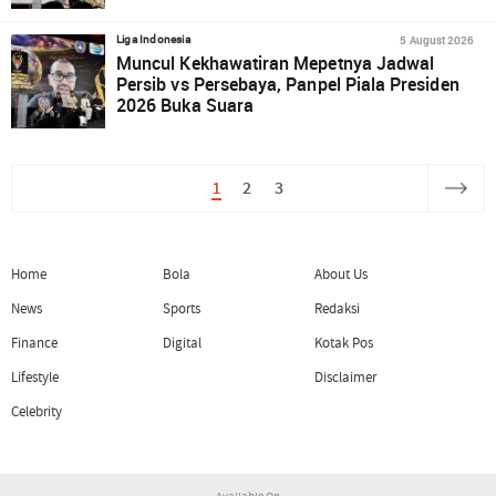
5 August 2026
Liga Indonesia
Muncul Kekhawatiran Mepetnya Jadwal
Persib vs Persebaya, Panpel Piala Presiden
2026 Buka Suara
1
2
3
Home
Bola
About Us
News
Sports
Redaksi
Finance
Digital
Kotak Pos
Lifestyle
Disclaimer
Celebrity