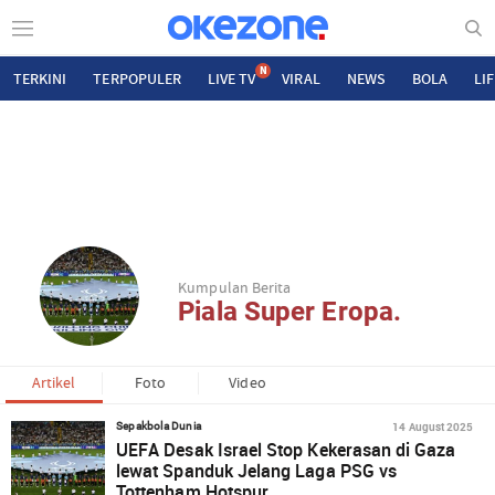
N
TERKINI
TERPOPULER
LIVE TV
VIRAL
NEWS
BOLA
LI
Kumpulan Berita
Piala Super Eropa.
Artikel
Foto
Video
14 August 2025
Sepakbola Dunia
UEFA Desak Israel Stop Kekerasan di Gaza
lewat Spanduk Jelang Laga PSG vs
Tottenham Hotspur