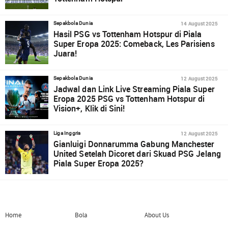
14 August 2025
Sepakbola Dunia
Hasil PSG vs Tottenham Hotspur di Piala
Super Eropa 2025: Comeback, Les Parisiens
Juara!
12 August 2025
Sepakbola Dunia
Jadwal dan Link Live Streaming Piala Super
Eropa 2025 PSG vs Tottenham Hotspur di
Vision+, Klik di Sini!
12 August 2025
Liga Inggris
Gianluigi Donnarumma Gabung Manchester
United Setelah Dicoret dari Skuad PSG Jelang
Piala Super Eropa 2025?
Home
Bola
About Us