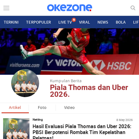
N
TERKINI
TERPOPULER
LIVE TV
VIRAL
NEWS
BOLA
LI
Kumpulan Berita
Piala Thomas dan Uber
2026.
Artikel
Foto
Video
8 May 2026
Netting
Hasil Evaluasi Piala Thomas dan Uber 2026:
PBSI Berpotensi Rombak Tim Kepelatihan
Pelatnas!