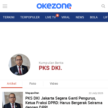
N
TERKINI
TERPOPULER
LIVE TV
VIRAL
NEWS
BOLA
LI
Kumpulan Berita
PKS DKI.
Artikel
Foto
Video
22 July 2025
Megapolitan
PKS DKI Jakarta Segera Ganti Pengurus,
Ketua Fraksi DPRD: Harus Bergerak Seirama
dengan DPP!