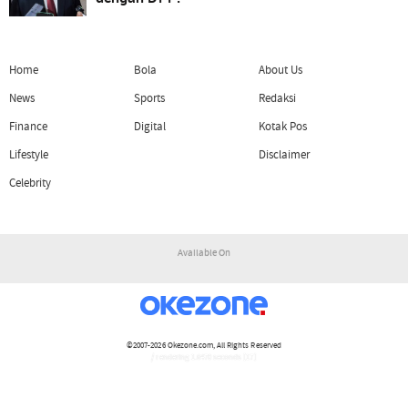
Home
Bola
About Us
News
Sports
Redaksi
Finance
Digital
Kotak Pos
Lifestyle
Disclaimer
Celebrity
Available On
©2007-2026
Okezone.com
, All Rights Reserved
/ rendering 1.6470 seconds [17]