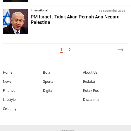
13 September 2025
International
PM Israel : Tidak Akan Pernah Ada Negara
Palestina
1
2
Home
Bola
About Us
News
Sports
Redaksi
Finance
Digital
Kotak Pos
Lifestyle
Disclaimer
Celebrity