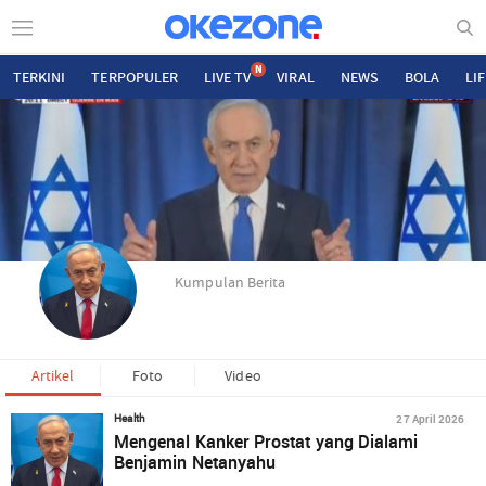
N
TERKINI
TERPOPULER
LIVE TV
VIRAL
NEWS
BOLA
LI
Kumpulan Berita
Artikel
Foto
Video
27 April 2026
Health
Mengenal Kanker Prostat yang Dialami
Benjamin Netanyahu