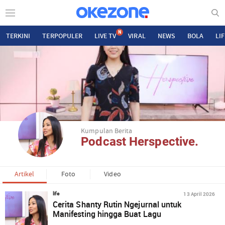
N
TERKINI
TERPOPULER
LIVE TV
VIRAL
NEWS
BOLA
LI
Kumpulan Berita
Podcast Herspective.
Artikel
Foto
Video
13 April 2026
life
Cerita Shanty Rutin Ngejurnal untuk
Manifesting hingga Buat Lagu