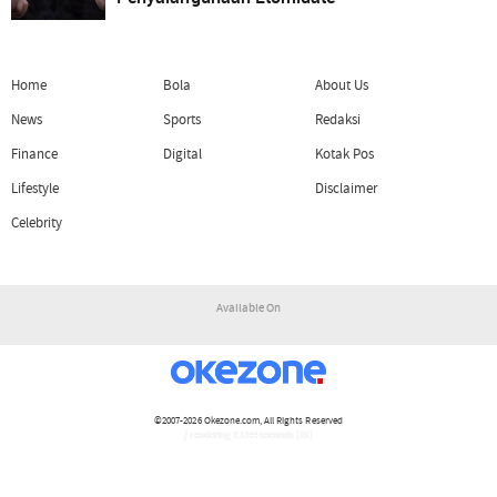
Home
Bola
About Us
News
Sports
Redaksi
Finance
Digital
Kotak Pos
Lifestyle
Disclaimer
Celebrity
Available On
©2007-2026
Okezone.com
, All Rights Reserved
/ rendering 3.1344 seconds [15]