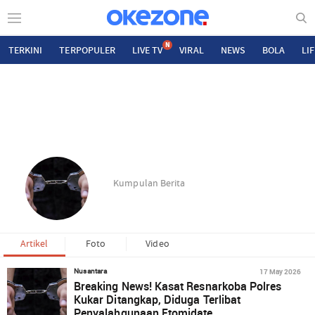
N
TERKINI
TERPOPULER
LIVE TV
VIRAL
NEWS
BOLA
LI
Kumpulan Berita
Artikel
Foto
Video
17 May 2026
Nusantara
Breaking News! Kasat Resnarkoba Polres
Kukar Ditangkap, Diduga Terlibat
Penyalahgunaan Etomidate