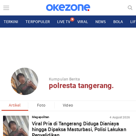
N
TERKINI
TERPOPULER
LIVE TV
VIRAL
NEWS
BOLA
LI
Kumpulan Berita
polresta tangerang.
Artikel
Foto
Video
4 August 2026
Megapolitan
Viral Pria di Tangerang Diduga Dianiaya
hingga Dipaksa Masturbasi, Polisi Lakukan
Penyelidikan