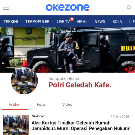
N
TERKINI
TERPOPULER
LIVE TV
VIRAL
NEWS
BOLA
LI
Kumpulan Berita
Polri Geledah Kafe.
Artikel
Foto
Video
10 July 2026
Nasional
Aksi Kortas Tipidkor Geledah Rumah
Jampidsus Murni Operasi Penegakan Hukum!