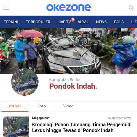
N
TERKINI
TERPOPULER
LIVE TV
VIRAL
NEWS
BOLA
LI
Kumpulan Berita
Pondok Indah.
Artikel
Foto
Video
26 October 2025
Megapolitan
Kronologi Pohon Tumbang Timpa Pengemudi
Lexus hingga Tewas di Pondok Indah