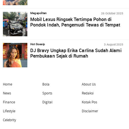
26 October 2025
Megapolitan
Mobil Lexus Ringsek Tertimpa Pohon di
Pondok Indah, Pengemudi Tewas di Tempat
3 August 2025
Hot Gossip
DJ Bravy Ungkap Erika Carlina Sudah Alami
Pembukaan Sejak di Rumah
Home
Bola
About Us
News
Sports
Redaksi
Finance
Digital
Kotak Pos
Lifestyle
Disclaimer
Celebrity