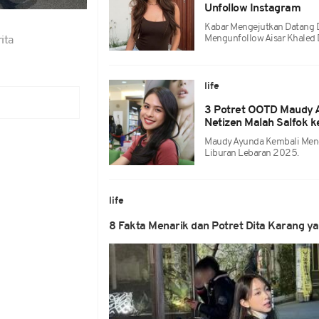
Unfollow Instagram
Kabar Mengejutkan Datang Da
Mengunfollow Aisar Khaled 
ita
s
life
3 Potret OOTD Maudy A
Netizen Malah Salfok k
Maudy Ayunda Kembali Menc
Liburan Lebaran 2025.
life
8 Fakta Menarik dan Potret Dita Karang