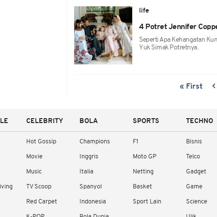
life
4 Potret Jennifer Cop
Seperti Apa Kehangatan Kum
Yuk Simak Potretnya.
« First
YLE
CELEBRITY
BOLA
SPORTS
TECHNO
Hot Gossip
Champions
F1
Bisnis
Movie
Inggris
Moto GP
Telco
Music
Italia
Netting
Gadget
iving
TV Scoop
Spanyol
Basket
Game
Red Carpet
Indonesia
Sport Lain
Science
K-POP
Bola Dunia
Ulik