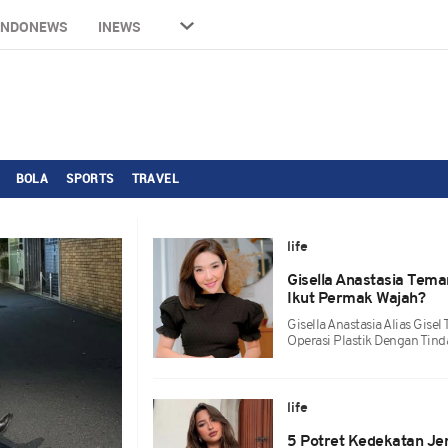
INDONEWS
INEWS
BOLA
SPORTS
TRAVEL
life
Gisella Anastasia Teman
Ikut Permak Wajah?
Gisella Anastasia Alias Gis
Operasi Plastik Dengan Tinda
life
5 Potret Kedekatan Je