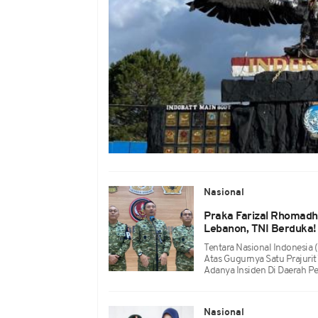
Nasional
Praka Farizal Rhomadho
Lebanon, TNI Berduka!
Tentara Nasional Indonesi
Atas Gugurnya Satu Prajurit
Adanya Insiden Di Daerah P
Nasional