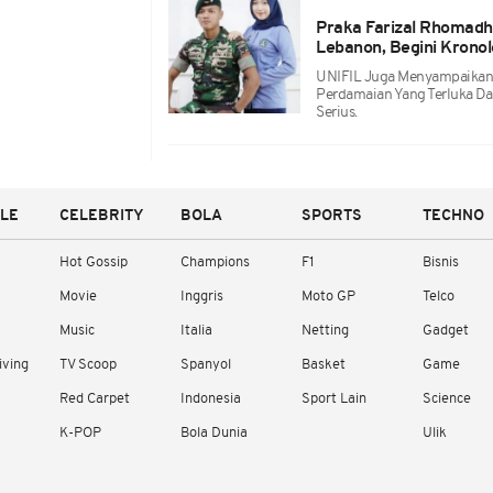
Praka Farizal Rhomadho
Lebanon, Begini Kronol
UNIFIL Juga Menyampaikan
Perdamaian Yang Terluka Da
Serius.
YLE
CELEBRITY
BOLA
SPORTS
TECHNO
Hot Gossip
Champions
F1
Bisnis
Movie
Inggris
Moto GP
Telco
Music
Italia
Netting
Gadget
iving
TV Scoop
Spanyol
Basket
Game
Red Carpet
Indonesia
Sport Lain
Science
K-POP
Bola Dunia
Ulik