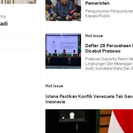
Pemerintah
Pengumuman Pengunduran D
Kepada Publik
ita
adi
Hot Issue
Daftar 28 Perusahaan 
Dicabut Prabowo
Prabowo Subianto Resmi Men
Lingkungan Dan Melanggar 
Aceh, Sumatera Utara, Dan S
Hot Issue
Istana Pastikan Konflik Venezuela Tak Ga
Indonesia