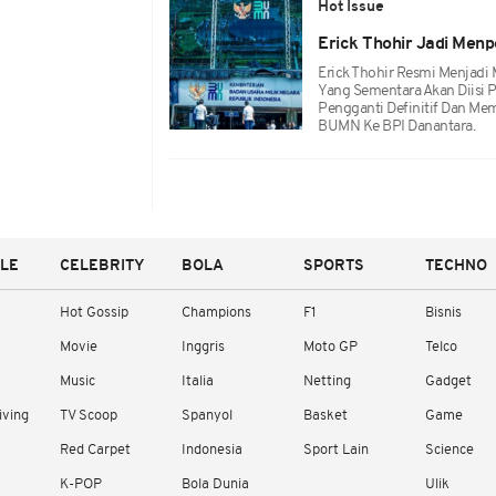
Hot Issue
Erick Thohir Jadi Men
Erick Thohir Resmi Menjadi
Yang Sementara Akan Diisi 
Pengganti Definitif Dan M
BUMN Ke BPI Danantara.
YLE
CELEBRITY
BOLA
SPORTS
TECHNO
Hot Gossip
Champions
F1
Bisnis
Movie
Inggris
Moto GP
Telco
Music
Italia
Netting
Gadget
iving
TV Scoop
Spanyol
Basket
Game
Red Carpet
Indonesia
Sport Lain
Science
K-POP
Bola Dunia
Ulik