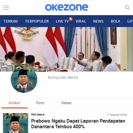
N
TERKINI
TERPOPULER
LIVE TV
VIRAL
NEWS
BOLA
LI
Kumpulan Berita
Artikel
Foto
Video
7 August 2026
Hot Issue
Prabowo Ngaku Dapat Laporan Pendapatan
Danantara Tembus 400%