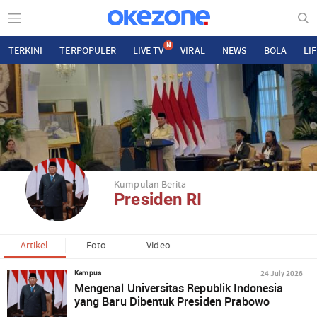
N
TERKINI
TERPOPULER
LIVE TV
VIRAL
NEWS
BOLA
LI
Kumpulan Berita
Presiden RI
Artikel
Foto
Video
24 July 2026
Kampus
Mengenal Universitas Republik Indonesia
yang Baru Dibentuk Presiden Prabowo