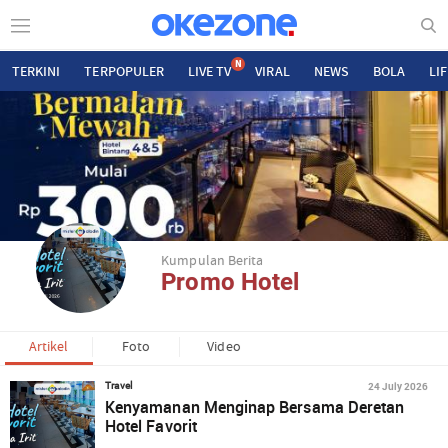
N
TERKINI
TERPOPULER
LIVE TV
VIRAL
NEWS
BOLA
LI
Kumpulan Berita
Promo Hotel
Artikel
Foto
Video
24 July 2026
Travel
Kenyamanan Menginap Bersama Deretan
Hotel Favorit