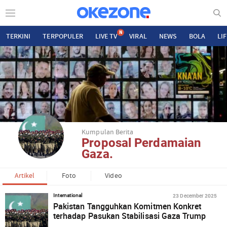
N
TERKINI
TERPOPULER
LIVE TV
VIRAL
NEWS
BOLA
LI
Kumpulan Berita
Proposal Perdamaian
Gaza.
Artikel
Foto
Video
23 December 2025
International
Pakistan Tangguhkan Komitmen Konkret
terhadap Pasukan Stabilisasi Gaza Trump