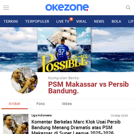
N
TERKINI
TERPOPULER
LIVE TV
VIRAL
NEWS
BOLA
LI
Kumpulan Berita
PSM Makassar vs Persib
Bandung.
Artikel
Foto
Video
19 May 2026
Liga Indonesia
Komentar Berkelas Marc Klok Usai Persib
Bandung Menang Dramatis atas PSM
Makassar di Super League 2025-2026