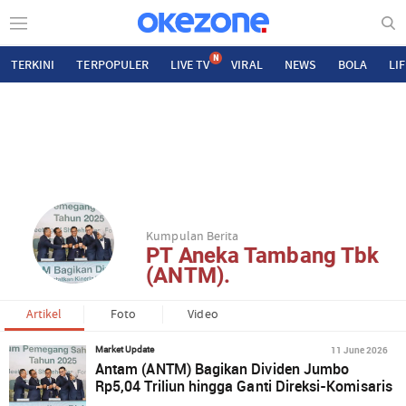
N
TERKINI
TERPOPULER
LIVE TV
VIRAL
NEWS
BOLA
LI
Kumpulan Berita
PT Aneka Tambang Tbk
(ANTM).
Artikel
Foto
Video
11 June 2026
Market Update
Antam (ANTM) Bagikan Dividen Jumbo
Rp5,04 Triliun hingga Ganti Direksi-Komisaris