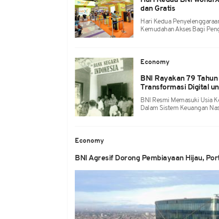
Hari Kedua BNI wondrX
dan Gratis
Hari Kedua Penyelenggaraa
Kemudahan Akses Bagi Pengu
Economy
BNI Rayakan 79 Tahun 
Transformasi Digital u
BNI Resmi Memasuki Usia K
Dalam Sistem Keuangan Nas
Economy
BNI Agresif Dorong Pembiayaan Hijau, Porto