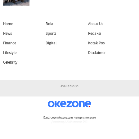
Home
Bola
About Us
News
Sports
Redaksi
Finance
Digital
Kotak Pos
Lifestyle
Disclaimer
Celebrity
Available On
©2007-2026
Okezone.com
, All Rights Reserved
/ rendering 1.1101 seconds [15]