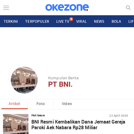
N
TERKINI
TERPOPULER
LIVE TV
VIRAL
NEWS
BOLA
LI
Kumpulan Berita
PT BNI.
Artikel
Foto
Video
22 April 2026
Hot Issue
BNI Resmi Kembalikan Dana Jemaat Gereja
Paroki Aek Nabara Rp28 Miliar