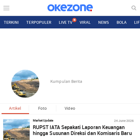
N
TERKINI
TERPOPULER
LIVE TV
VIRAL
NEWS
BOLA
LI
Kumpulan Berita
Artikel
Foto
Video
24 June 2026
Market Update
RUPST IATA Sepakati Laporan Keuangan
hingga Susunan Direksi dan Komisaris Baru