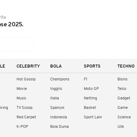
ita
ose 2025.
YLE
CELEBRITY
BOLA
SPORTS
TECHNO
Hot Gossip
Champions
F1
Bisnis
Movie
Inggris
Moto GP
Telco
Music
Italia
Netting
Gadget
iving
TV Scoop
Spanyol
Basket
Game
Red Carpet
Indonesia
Sport Lain
Science
K-POP
Bola Dunia
Ulik