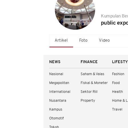
Kumpulan Ber
public exp
Artikel
Foto
Video
NEWS
FINANCE
LIFEST
Nasional
Saham & Valas
Fashion
Megapolitan
Fiskal & Moneter
Food
International
Sektor Riil
Health
Nusantara
Property
Home & L
Kampus
Travel
Otomotif
Tokoh