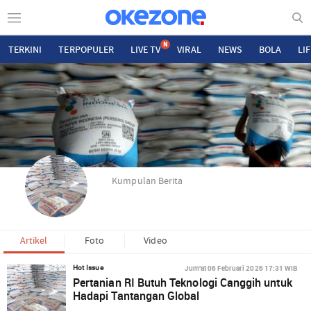
N
TERKINI
TERPOPULER
LIVE TV
VIRAL
NEWS
BOLA
LI
Kumpulan Berita
Artikel
Foto
Video
Jum'at 06 Februari 2026 17:31 WIB
Hot Issue
Pertanian RI Butuh Teknologi Canggih untuk
Hadapi Tantangan Global