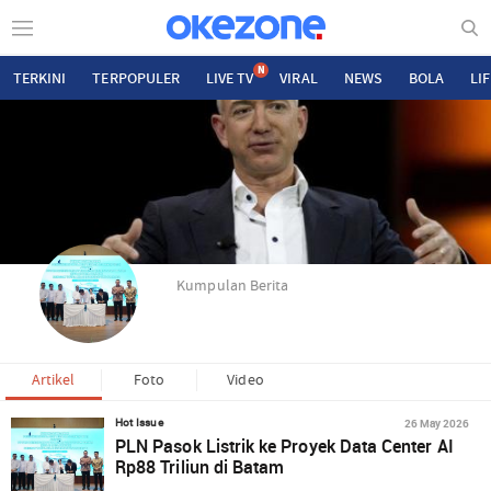
N
TERKINI
TERPOPULER
LIVE TV
VIRAL
NEWS
BOLA
LI
Kumpulan Berita
Artikel
Foto
Video
26 May 2026
Hot Issue
PLN Pasok Listrik ke Proyek Data Center AI
Rp88 Triliun di Batam