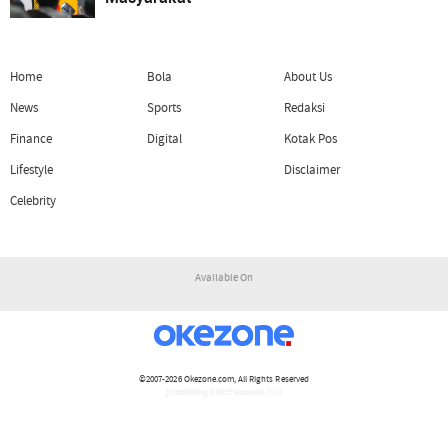
Home
Bola
About Us
News
Sports
Redaksi
Finance
Digital
Kotak Pos
Lifestyle
Disclaimer
Celebrity
Available On
©2007-2026
Okezone.com
, All Rights Reserved
/ rendering 3.0644 seconds [17]