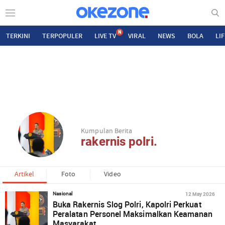
N
TERKINI
TERPOPULER
LIVE TV
VIRAL
NEWS
BOLA
LI
Kumpulan Berita
rakernis polri.
Artikel
Foto
Video
12 May 2026
Nasional
Buka Rakernis Slog Polri, Kapolri Perkuat
Peralatan Personel Maksimalkan Keamanan
Masyarakat