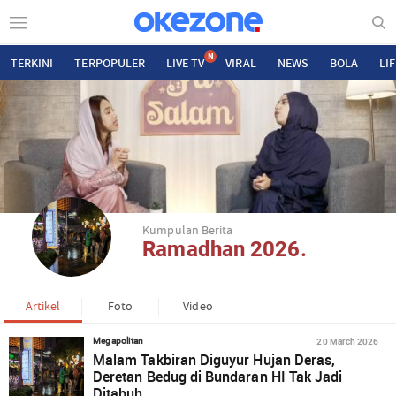
N
TERKINI
TERPOPULER
LIVE TV
VIRAL
NEWS
BOLA
LI
Kumpulan Berita
Ramadhan 2026.
Artikel
Foto
Video
20 March 2026
Megapolitan
Malam Takbiran Diguyur Hujan Deras,
Deretan Bedug di Bundaran HI Tak Jadi
Ditabuh