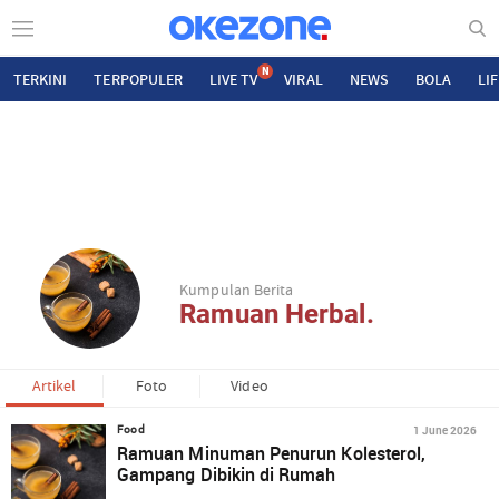
N
TERKINI
TERPOPULER
LIVE TV
VIRAL
NEWS
BOLA
LI
Kumpulan Berita
Ramuan Herbal.
Artikel
Foto
Video
1 June 2026
Food
Ramuan Minuman Penurun Kolesterol,
Gampang Dibikin di Rumah